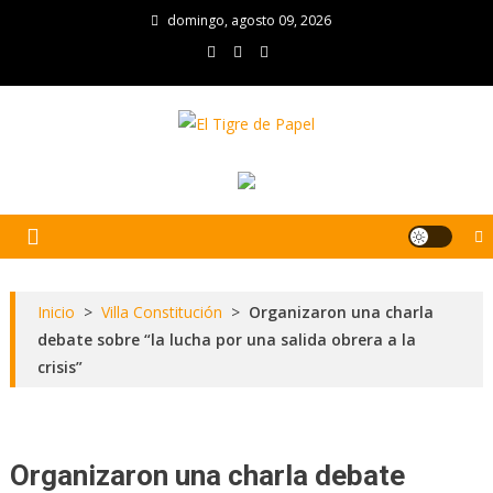
Skip
domingo, agosto 09, 2026
to
content
El Tigre de Papel
Portal de noticias
Inicio
>
Villa Constitución
>
Organizaron una charla
debate sobre “la lucha por una salida obrera a la
crisis”
Organizaron una charla debate