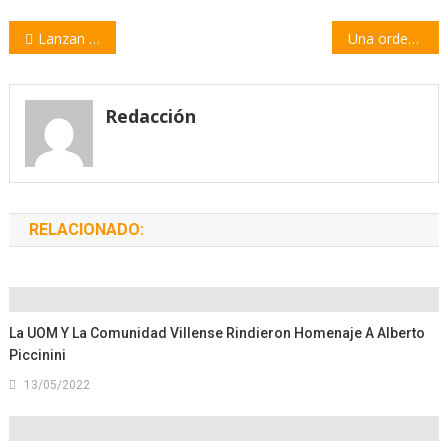
Navegación
Lanzan un blanqueo de dólares para comprar propiedades y para importaciones
Una ordenanza permitirá controlar la calidad del aire en Villa Constitución
de
entradas
Redacción
RELACIONADO:
La UOM Y La Comunidad Villense Rindieron Homenaje A Alberto
Piccinini
13/05/2022