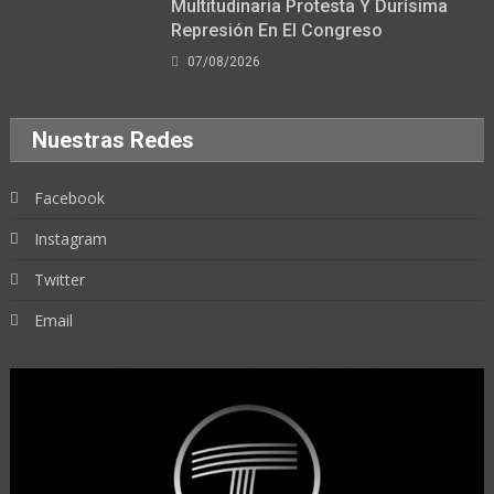
Multitudinaria Protesta Y Durísima
Represión En El Congreso
07/08/2026
Nuestras Redes
Facebook
Instagram
Twitter
Email