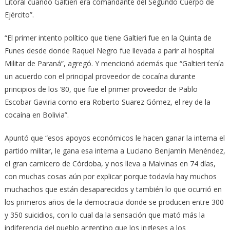
Litoral cuando Galtieri era comandante del Segundo Cuerpo de
Ejército”.
“El primer intento político que tiene Galtieri fue en la Quinta de
Funes desde donde Raquel Negro fue llevada a parir al hospital
Militar de Paraná”, agregó. Y mencionó además que “Galtieri tenía
un acuerdo con el principal proveedor de cocaína durante
principios de los ‘80, que fue el primer proveedor de Pablo
Escobar Gaviria como era Roberto Suarez Gómez, el rey de la
cocaína en Bolivia”.
Apuntó que “esos apoyos económicos le hacen ganar la interna el
partido militar, le gana esa interna a Luciano Benjamín Menéndez,
el gran carnicero de Córdoba, y nos lleva a Malvinas en 74 días,
con muchas cosas aún por explicar porque todavía hay muchos
muchachos que están desaparecidos y también lo que ocurrió en
los primeros años de la democracia donde se producen entre 300
y 350 suicidios, con lo cual da la sensación que mató más la
indiferencia del pueblo argentino que los ingleses a los