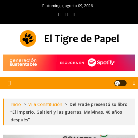
Skip
domingo, agosto 09, 2026
to
content
El Tigre de Papel
Portal de noticias
Inicio
>
Villa Constitución
>
Del Frade presentó su libro
“El imperio, Galtieri y las guerras. Malvinas, 40 años
después”