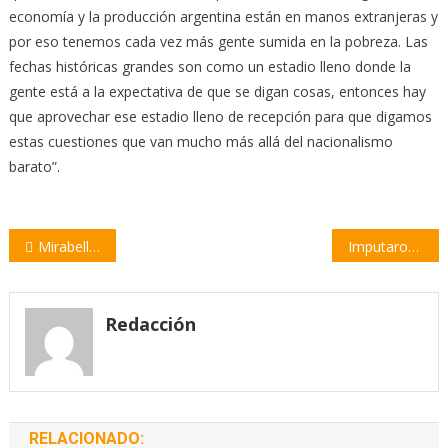
economía y la producción argentina están en manos extranjeras y
por eso tenemos cada vez más gente sumida en la pobreza. Las
fechas históricas grandes son como un estadio lleno donde la
gente está a la expectativa de que se digan cosas, entonces hay
que aprovechar ese estadio lleno de recepción para que digamos
estas cuestiones que van mucho más allá del nacionalismo
barato”.
Navegación
Mirabella participó en la audiencia convocada por la Corte Suprema por el cannabis medicinal
Imputaron a Saín por irregularidades en la compra de armas cuando fue ministro
de
entradas
Redacción
RELACIONADO: