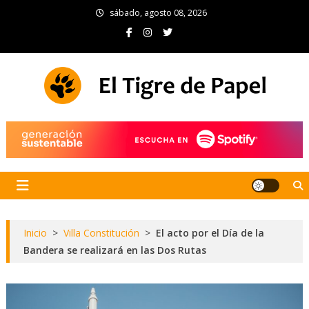
Skip
sábado, agosto 08, 2026
to
content
El Tigre de Papel
Portal de noticias
Inicio
>
Villa Constitución
>
El acto por el Día de la
Bandera se realizará en las Dos Rutas