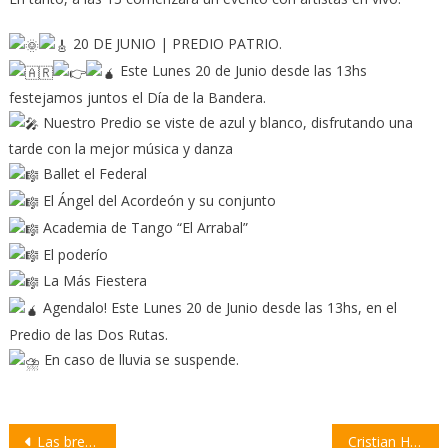
20 DE JUNIO | PREDIO PATRIO.
Este Lunes 20 de Junio desde las 13hs
festejamos juntos el Día de la Bandera.
Nuestro Predio se viste de azul y blanco, disfrutando una
tarde con la mejor música y danza
Ballet el Federal
El Ángel del Acordeón y su conjunto
Academia de Tango “El Arrabal”
El poderío
La Más Fiestera
Agendalo! Este Lunes 20 de Junio desde las 13hs, en el
Predio de las Dos Rutas.
En caso de lluvia se suspende.
Navegación
Las brechas laborales entre hombres y mujeres se profundizaron en 2021
Cristian Horton participa en la Asamblea General de la Alianza Cooperativa Internacional