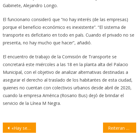
Gabinete, Alejandro Longo.
El funcionario consideró que “no hay interés (de las empresas)
porque el beneficio económico es inexistente”. “El sistema de
transporte es deficitario en todo en país. Cuando el privado no se
presenta, no hay mucho que hacer”, añadió.
El encuentro de trabajo de la Comisión de Transporte se
concretará este miércoles a las 18 en la planta alta del Palacio
Municipal, con el objetivo de analizar alternativas destinadas a
asegurar el derecho al traslado de los habitantes de esta ciudad,
quienes no cuentan con colectivos urbanos desde abril de 2020,
cuando la empresa América (Rosario Bus) dejó de brindar el
servicio de la Línea M Negra.
Navegación
«Hay sentencias injustas porque la gente no le conoce la cara a quienes van a resolver sus causas»
Reiteran una propuesta para la creación del Sistema Local de Protección Integral de la Infancia
de