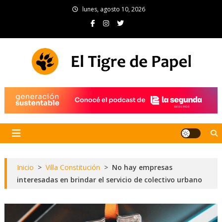
Skip
lunes, agosto 10, 2026
to
content
El Tigre de Papel
Portal de noticias
Inicio
>
Villa Constitución
>
No hay empresas
interesadas en brindar el servicio de colectivo urbano