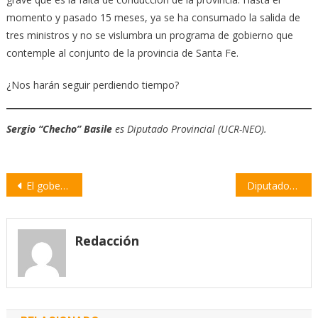
momento y pasado 15 meses, ya se ha consumado la salida de
tres ministros y no se vislumbra un programa de gobierno que
contemple al conjunto de la provincia de Santa Fe.
¿Nos harán seguir perdiendo tiempo?
Sergio “Checho” Basile
es Diputado Provincial (UCR-NEO).
Navegación
El gobernador Perotti puso en funciones al nuevo ministro de Seguridad
Diputados solicitó informes por incompatibilidades del titular de la API
de
entradas
Redacción