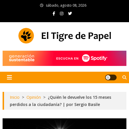
Skip
sábado, agosto 08, 2026
to
content
El Tigre de Papel
Portal de noticias
Inicio
>
Opinión
>
¿Quién le devuelve los 15 meses
perdidos a la ciudadanía? | por Sergio Basile