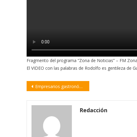
Fragmento del programa “Zona de Noticias” – FM Zona
El VIDEO con las palabras de Rodolfo es gentileza de G
Navegación
Empresarios gastronómicos y organizadores de eventos criticaron las medidas del gobierno
de
entradas
Redacción