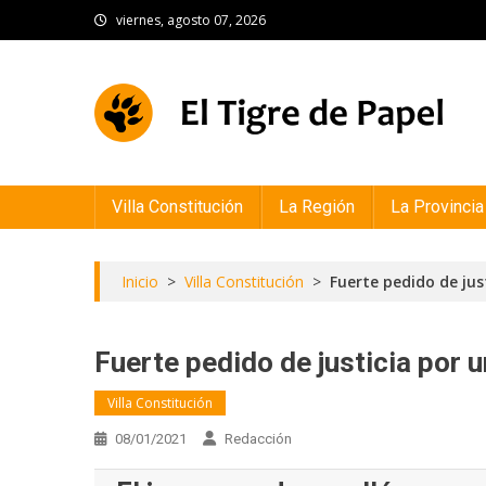
Skip
viernes, agosto 07, 2026
to
content
El Tigre de Papel
Portal de noticias
Villa Constitución
La Región
La Provincia
Inicio
>
Villa Constitución
>
Fuerte pedido de jus
Fuerte pedido de justicia por 
Villa Constitución
08/01/2021
Redacción