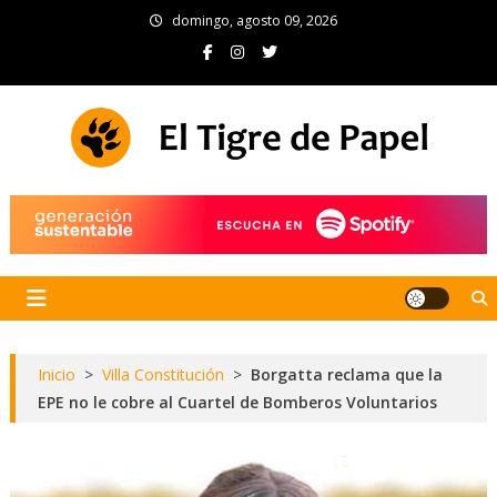
Skip
domingo, agosto 09, 2026
to
content
El Tigre de Papel
Portal de noticias
Inicio
>
Villa Constitución
>
Borgatta reclama que la
EPE no le cobre al Cuartel de Bomberos Voluntarios