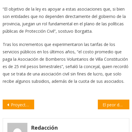
“El objetivo de la ley es apoyar a estas asociaciones que, si bien
son entidades que no dependen directamente del gobierno de la
provincia, juegan un rol fundamental en el plano de las políticas
públicas de Protección Civil”, sostuvo Borgatta.
Tras los incrementos que experimentaron las tarifas de los
servicios públicos en los últimos años, “el costo promedio que
paga la Asociación de Bomberos Voluntarios de Villa Constitución
es de 25 mil pesos bimestrales”, señaló la concejal, quien recordó
que se trata de una asociación civil sin fines de lucro, que solo
recibe algunos subsidios, además de la cuota de sus asociados.
Navegación
Proyecto para expresar “desacuerdo y disconformidad” con la instalación de empresas de fertilizantes
El peor dato: 13 millones de personas son pobres en Argentina
de
entradas
Redacción