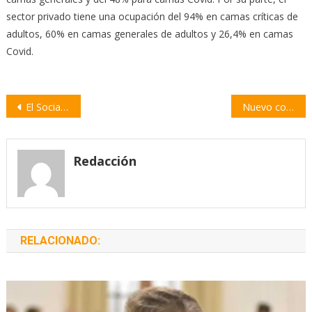
sector privado tiene una ocupación del 94% en camas críticas de
adultos, 60% en camas generales de adultos y 26,4% en camas
Covid.
Navegación
El Socialismo pateó el tablero y frenó un nuevo aumento de impuestos
Nuevo corte del puente Rosario-Victoria por los incendios en las islas
de
entradas
Redacción
RELACIONADO: