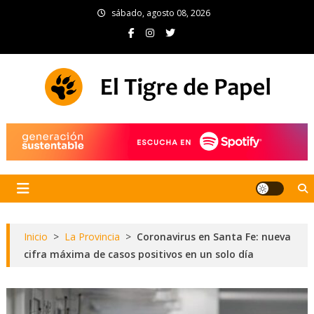
Skip
sábado, agosto 08, 2026
to
content
El Tigre de Papel
Portal de noticias
Inicio
>
La Provincia
>
Coronavirus en Santa Fe: nueva
cifra máxima de casos positivos en un solo día