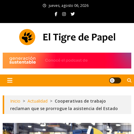
Skip
jueves, agosto 06, 2026
to
content
El Tigre de Papel
Portal de noticias
Inicio
>
Actualidad
>
Cooperativas de trabajo
reclaman que se prorrogue la asistencia del Estado