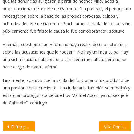
que las denuncias surgieron a partir de hechos vinculados al
propio accionar del exjefe de Gabinete. “La prensa y el periodismo
investigaron sobre la base de las propias torpezas, delitos y
actitudes del jefe de Gabinete. Prácticamente nada de lo que salió
públicamente fue falso; la causa lo fue corroborando”, sostuvo.
Además, cuestionó que Adorni no haya realizado una autocrítica
sobre las acusaciones que lo rodean. “No hay un mea culpa. Hay
una victimización, habla de una carnicería mediática, pero no se
hace cargo de nada”, afirmó.
Finalmente, sostuvo que la salida del funcionario fue producto de
una presión social creciente. “La ciudadanía también se movilizó y
es la gran protagonista de que hoy Manuel Adorni ya no sea jefe
de Gabinete”, concluyó.
Navegación
El frío polar se instala en la región: anticipan una semana con sensación térmica bajo cero
Villa Constitución celebra hoy la fiesta patronal de San Pablo Apóstol en el Predio Dos Rutas