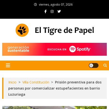
Skip
viernes, agosto 07, 2026
to
content
El Tigre de Papel
Portal de noticias
Inicio
>
Villa Constitución
>
Prisión preventiva para dos
personas por comercializar estupefacientes en barrio
Luzuriaga