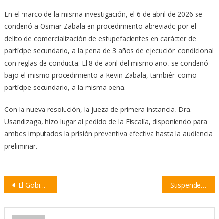
En el marco de la misma investigación, el 6 de abril de 2026 se
condenó a Osmar Zabala en procedimiento abreviado por el
delito de comercialización de estupefacientes en carácter de
partícipe secundario, a la pena de 3 años de ejecución condicional
con reglas de conducta. El 8 de abril del mismo año, se condenó
bajo el mismo procedimiento a Kevin Zabala, también como
partícipe secundario, a la misma pena.
Con la nueva resolución, la jueza de primera instancia, Dra.
Usandizaga, hizo lugar al pedido de la Fiscalía, disponiendo para
ambos imputados la prisión preventiva efectiva hasta la audiencia
preliminar.
Navegación
El Gobierno acerca una propuesta salarial a los trabajadores universitarios y podría destrabarse el conflicto
Suspenden al juez federal Salmain y lo envían a jury por corrupción
de
entradas