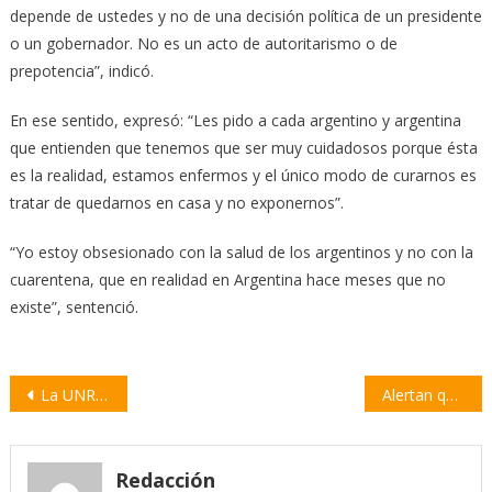
depende de ustedes y no de una decisión política de un presidente
o un gobernador. No es un acto de autoritarismo o de
prepotencia”, indicó.
En ese sentido, expresó: “Les pido a cada argentino y argentina
que entienden que tenemos que ser muy cuidadosos porque ésta
es la realidad, estamos enfermos y el único modo de curarnos es
tratar de quedarnos en casa y no exponernos”.
“Yo estoy obsesionado con la salud de los argentinos y no con la
cuarentena, que en realidad en Argentina hace meses que no
existe”, sentenció.
Navegación
La UNR inauguró el Patio Histórico de la Facultad de Humanidades y Artes
Alertan que el riesgo de colapso es por la posible falta de personal
de
entradas
Redacción