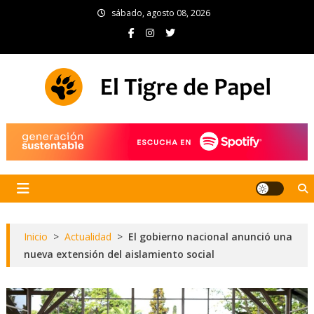
Skip
sábado, agosto 08, 2026
to
content
El Tigre de Papel
Portal de noticias
Inicio
>
Actualidad
>
El gobierno nacional anunció una
nueva extensión del aislamiento social