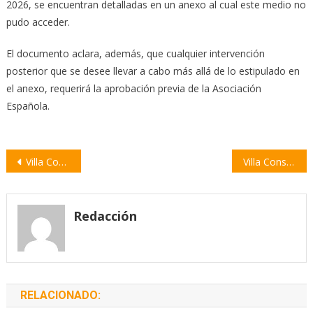
2026, se encuentran detalladas en un anexo al cual este medio no
pudo acceder.
El documento aclara, además, que cualquier intervención
posterior que se desee llevar a cabo más allá de lo estipulado en
el anexo, requerirá la aprobación previa de la Asociación
Española.
Navegación
Villa Constitución celebrará el 25 de Mayo con una gran peña folclórica en las Dos Rutas
Villa Constitución: secuestran cuatro motos diarias por falta de documentación
de
entradas
Redacción
RELACIONADO: