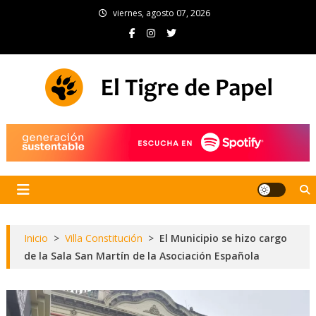
Skip
viernes, agosto 07, 2026
to
content
El Tigre de Papel
Portal de noticias
Inicio
>
Villa Constitución
>
El Municipio se hizo cargo
de la Sala San Martín de la Asociación Española