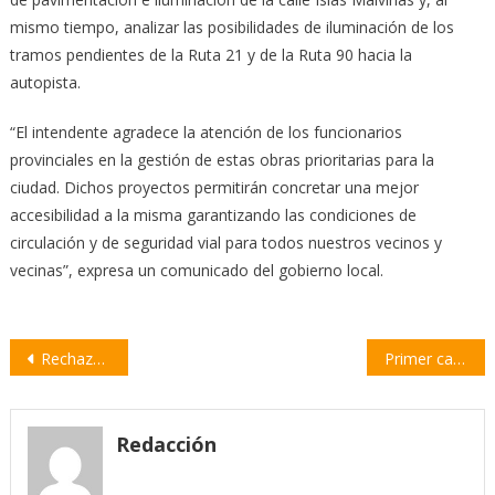
mismo tiempo, analizar las posibilidades de iluminación de los
tramos pendientes de la Ruta 21 y de la Ruta 90 hacia la
autopista.
“El intendente agradece la atención de los funcionarios
provinciales en la gestión de estas obras prioritarias para la
ciudad. Dichos proyectos permitirán concretar una mejor
accesibilidad a la misma garantizando las condiciones de
circulación y de seguridad vial para todos nuestros vecinos y
vecinas”, expresa un comunicado del gobierno local.
Navegación
Rechazaron las acusaciones contra el Juez Penal de Villa Constitución
Primer caso de Covid-19 en la localidad de Rueda
de
entradas
Redacción