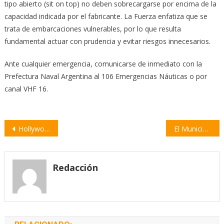
tipo abierto (sit on top) no deben sobrecargarse por encima de la
capacidad indicada por el fabricante. La Fuerza enfatiza que se
trata de embarcaciones vulnerables, por lo que resulta
fundamental actuar con prudencia y evitar riesgos innecesarios.
Ante cualquier emergencia, comunicarse de inmediato con la
Prefectura Naval Argentina al 106 Emergencias Náuticas o por
canal VHF 16.
Navegación
Hollywood ante una encrucijada histórica | por Alejandro Iuliani
El Municipio expuso un presupuesto de $56.380 millones y una polémica reforma tributaria
de
entradas
Redacción