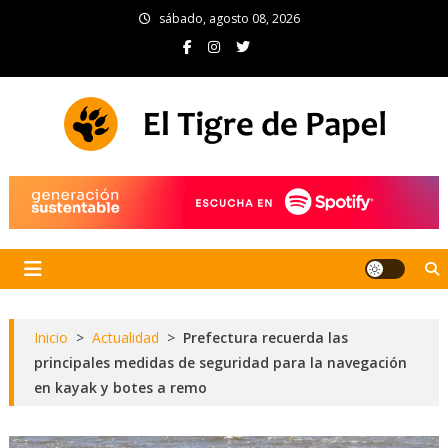
Skip
sábado, agosto 08, 2026
to
content
El Tigre de Papel
Portal de noticias
Inicio
>
Actualidad
>
Prefectura recuerda las
principales medidas de seguridad para la navegación
en kayak y botes a remo