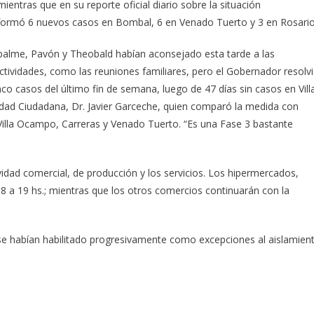
ientras que en su reporte oficial diario sobre la situación
 informó 6 nuevos casos en Bombal, 6 en Venado Tuerto y 3 en Rosario
mpalme, Pavón y Theobald habían aconsejado esta tarde a las
ctividades, como las reuniones familiares, pero el Gobernador resolv
 casos del último fin de semana, luego de 47 días sin casos en Vill
ridad Ciudadana, Dr. Javier Garceche, quien comparó la medida con
 Villa Ocampo, Carreras y Venado Tuerto. “Es una Fase 3 bastante
vidad comercial, de producción y los servicios. Los hipermercados,
 a 19 hs.; mientras que los otros comercios continuarán con la
se habían habilitado progresivamente como excepciones al aislamien