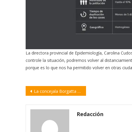
La directora provincial de Epidemiología, Carolina Cudos
controle la situación, podremos volver al distanciamien
porque es lo que nos ha permitido volver en otras ciuda
Navegación
La concejala Borgatta presentó un informe del primer semestre
de
entradas
Redacción