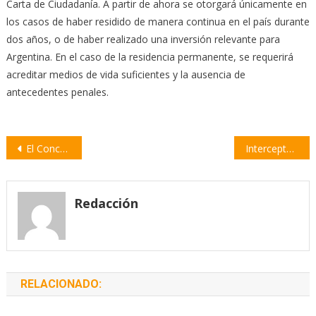
Carta de Ciudadanía. A partir de ahora se otorgará únicamente en
los casos de haber residido de manera continua en el país durante
dos años, o de haber realizado una inversión relevante para
Argentina. En el caso de la residencia permanente, se requerirá
acreditar medios de vida suficientes y la ausencia de
antecedentes penales.
Navegación
El Concejo Municipal entregó reconocimientos a deportistas locales
Interceptan vehículo con pedido de secuestro en Sargento Cabral
de
entradas
Redacción
RELACIONADO: