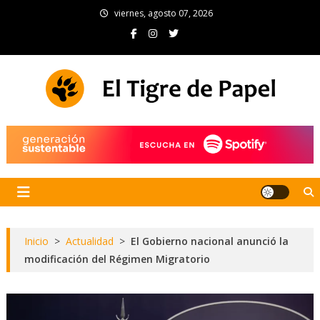
Skip
viernes, agosto 07, 2026
to
content
El Tigre de Papel
Portal de noticias
Inicio
>
Actualidad
>
El Gobierno nacional anunció la
modificación del Régimen Migratorio