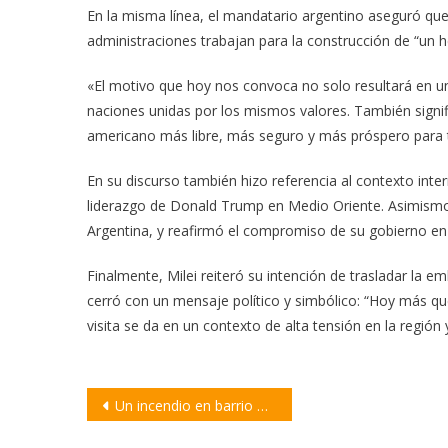
En la misma línea, el mandatario argentino aseguró que 
administraciones trabajan para la construcción de “un 
«El motivo que hoy nos convoca no solo resultará en un 
naciones unidas por los mismos valores. También signif
americano más libre, más seguro y más próspero para 
En su discurso también hizo referencia al contexto inter
liderazgo de Donald Trump en Medio Oriente. Asimismo,
Argentina, y reafirmó el compromiso de su gobierno en la
Finalmente, Milei reiteró su intención de trasladar la e
cerró con un mensaje político y simbólico: “Hoy más
visita se da en un contexto de alta tensión en la región 
Navegación
Un incendio en barrio Unión movilizó a Bomberos y Policía: investigan si fue intencional
de