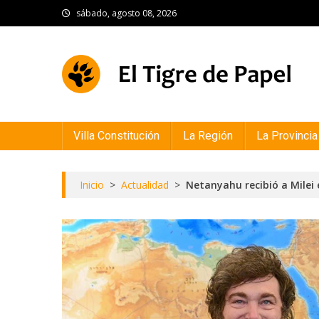
Skip
sábado, agosto 08, 2026
to
content
El Tigre de Papel
Portal de noticias
Villa Constitución
La Región
La Provincia
Inicio
>
Actualidad
>
Netanyahu recibió a Milei 