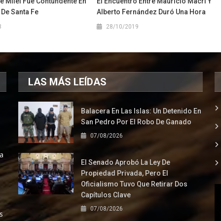
De Milei Fue Contundente En
El Encuentro Entre Mauricio Macri Y
 De Santa Fe
Alberto Fernández Duró Una Hora
3
28/10/2019
LAS MÁS LEÍDAS
Balacera En Las Islas: Un Detenido En
San Pedro Por El Robo De Ganado
07/08/2026
la
El Senado Aprobó La Ley De
Propiedad Privada, Pero El
Oficialismo Tuvo Que Retirar Dos
Capítulos Clave
07/08/2026
s