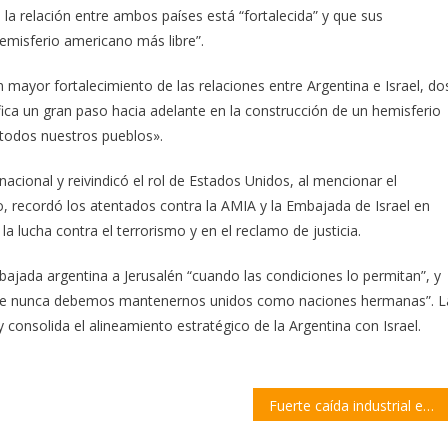
la relación entre ambos países está “fortalecida” y que sus
hemisferio americano más libre”.
mayor fortalecimiento de las relaciones entre Argentina e Israel, do
ica un gran paso hacia adelante en la construcción de un hemisferio
todos nuestros pueblos».
nacional y reivindicó el rol de Estados Unidos, al mencionar el
 recordó los atentados contra la AMIA y la Embajada de Israel en
 lucha contra el terrorismo y en el reclamo de justicia.
mbajada argentina a Jerusalén “cuando las condiciones lo permitan”, y
 que nunca debemos mantenernos unidos como naciones hermanas”. L
y consolida el alineamiento estratégico de la Argentina con Israel.
Fuerte caída industrial en Santa Fe: retrocede casi 15%