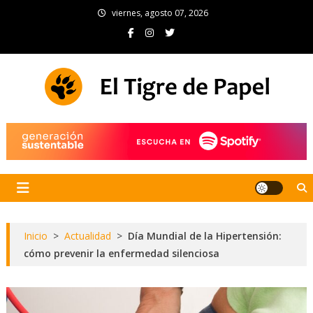
Skip
viernes, agosto 07, 2026
to
content
El Tigre de Papel
Portal de noticias
Inicio
>
Actualidad
>
Día Mundial de la Hipertensión:
cómo prevenir la enfermedad silenciosa