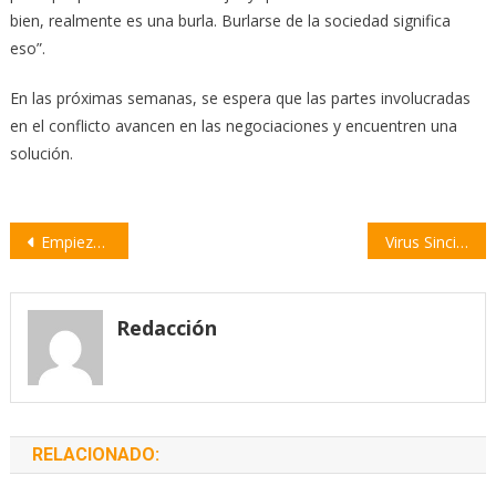
bien, realmente es una burla. Burlarse de la sociedad significa
eso”.
En las próximas semanas, se espera que las partes involucradas
en el conflicto avancen en las negociaciones y encuentren una
solución.
Navegación
Empiezan las privatizaciones con cuatro centrales hidroeléctricas
Virus Sincicial Respiratorio: la campaña de vacunación continúa hasta fines de agosto
de
entradas
Redacción
RELACIONADO: