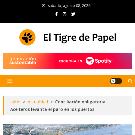
Skip
sábado, agosto 08, 2026
to
content
El Tigre de Papel
Portal de noticias
Inicio
>
Actualidad
>
Conciliación obligatoria:
Aceiteros levanta el paro en los puertos