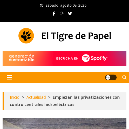
Skip
sábado, agosto 08, 2026
to
content
El Tigre de Papel
Portal de noticias
Inicio
>
Actualidad
>
Empiezan las privatizaciones con
cuatro centrales hidroeléctricas