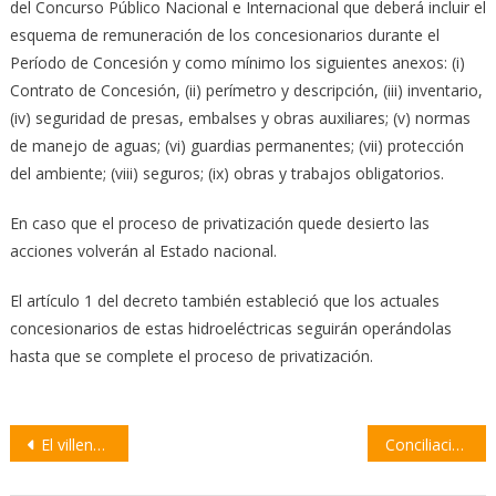
del Concurso Público Nacional e Internacional que deberá incluir el
esquema de remuneración de los concesionarios durante el
Período de Concesión y como mínimo los siguientes anexos: (i)
Contrato de Concesión, (ii) perímetro y descripción, (iii) inventario,
(iv) seguridad de presas, embalses y obras auxiliares; (v) normas
de manejo de aguas; (vi) guardias permanentes; (vii) protección
del ambiente; (viii) seguros; (ix) obras y trabajos obligatorios.
En caso que el proceso de privatización quede desierto las
acciones volverán al Estado nacional.
El artículo 1 del decreto también estableció que los actuales
concesionarios de estas hidroeléctricas seguirán operándolas
hasta que se complete el proceso de privatización.
Navegación
El villense Juan Cruz Vega jugará en San Lorenzo de Almagro
Conciliación obligatoria: Aceiteros levanta el paro en los puertos
de