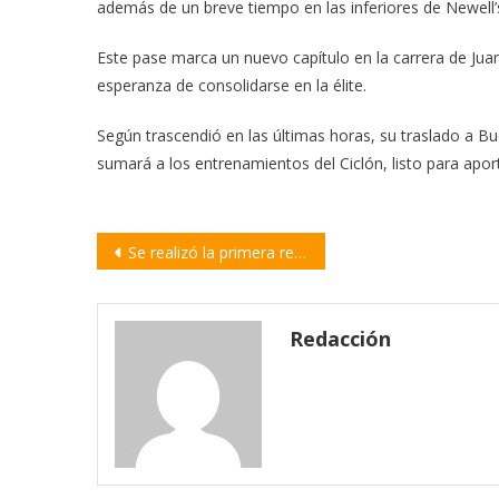
además de un breve tiempo en las inferiores de Newell
Este pase marca un nuevo capítulo en la carrera de Juan
esperanza de consolidarse en la élite.
Según trascendió en las últimas horas, su traslado a 
sumará a los entrenamientos del Ciclón, listo para aport
Navegación
Se realizó la primera reunión de la Mesa Provincial sobre Delito Rural
de
entradas
Redacción