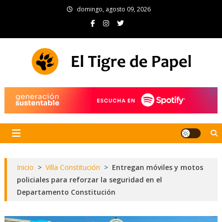
Skip
domingo, agosto 09, 2026
to
content
El Tigre de Papel
Portal de noticias
Inicio
>
Villa Constitución
>
Entregan móviles y motos
policiales para reforzar la seguridad en el
Departamento Constitución