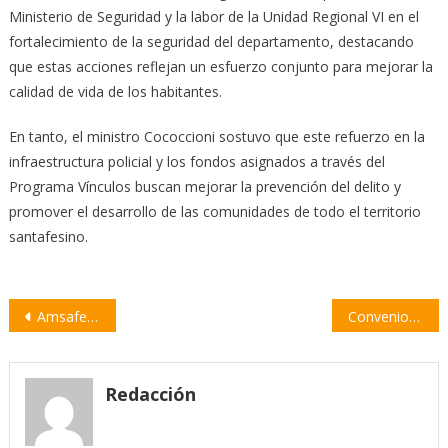
Ministerio de Seguridad y la labor de la Unidad Regional VI en el
fortalecimiento de la seguridad del departamento, destacando
que estas acciones reflejan un esfuerzo conjunto para mejorar la
calidad de vida de los habitantes.
En tanto, el ministro Cococcioni sostuvo que este refuerzo en la
infraestructura policial y los fondos asignados a través del
Programa Vínculos buscan mejorar la prevención del delito y
promover el desarrollo de las comunidades de todo el territorio
santafesino.
Navegación
Amsafe rechaza la propuesta salarial del gobierno y anuncia jornadas de protesta
Convenio del Gobierno de Santa Fe con las universidad de Rosario y del Litoral
de
entradas
Redacción