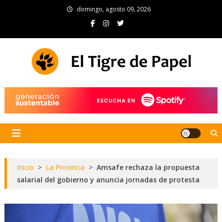
Skip
domingo, agosto 09, 2026
to
content
El Tigre de Papel
Portal de noticias
Inicio
>
La Provincia
>
Amsafe rechaza la propuesta
salarial del gobierno y anuncia jornadas de protesta