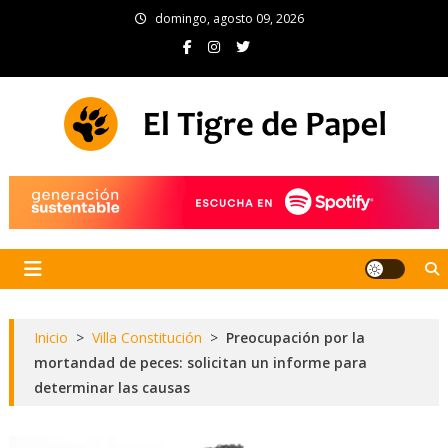
Skip
domingo, agosto 09, 2026
to
content
El Tigre de Papel
Portal de noticias
Inicio
>
Villa Constitución
>
Preocupación por la
mortandad de peces: solicitan un informe para
determinar las causas