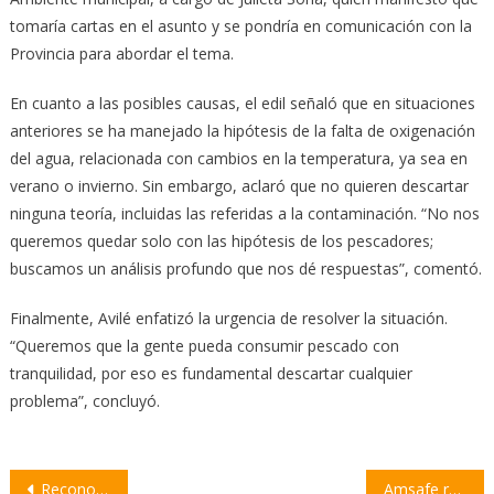
tomaría cartas en el asunto y se pondría en comunicación con la
Provincia para abordar el tema.
En cuanto a las posibles causas, el edil señaló que en situaciones
anteriores se ha manejado la hipótesis de la falta de oxigenación
del agua, relacionada con cambios en la temperatura, ya sea en
verano o invierno. Sin embargo, aclaró que no quieren descartar
ninguna teoría, incluidas las referidas a la contaminación. “No nos
queremos quedar solo con las hipótesis de los pescadores;
buscamos un análisis profundo que nos dé respuestas”, comentó.
Finalmente, Avilé enfatizó la urgencia de resolver la situación.
“Queremos que la gente pueda consumir pescado con
tranquilidad, por eso es fundamental descartar cualquier
problema”, concluyó.
Navegación
Reconocimiento a la Trayectoria Docente 2024: emotivo desayuno con docentes jubilados
Amsafe rechaza la propuesta salarial del gobierno y anuncia jornadas de protesta