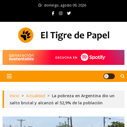
Skip
domingo, agosto 09, 2026
to
content
El Tigre de Papel
Portal de noticias
Inicio
>
Actualidad
>
La pobreza en Argentina dio un
salto brutal y alcanzó al 52,9% de la población