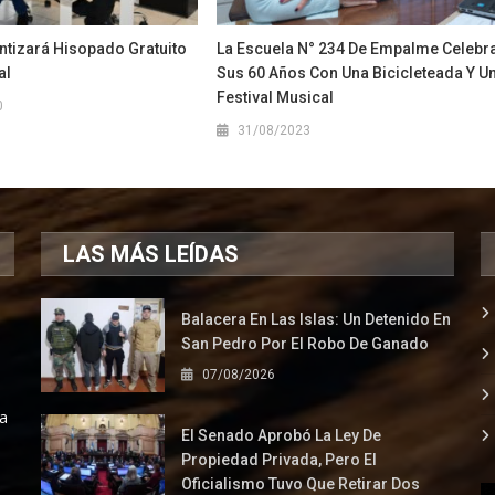
ntizará Hisopado Gratuito
La Escuela N° 234 De Empalme Celebr
al
Sus 60 Años Con Una Bicicleteada Y U
Festival Musical
0
31/08/2023
LAS MÁS LEÍDAS
Balacera En Las Islas: Un Detenido En
San Pedro Por El Robo De Ganado
07/08/2026
la
El Senado Aprobó La Ley De
Propiedad Privada, Pero El
Oficialismo Tuvo Que Retirar Dos