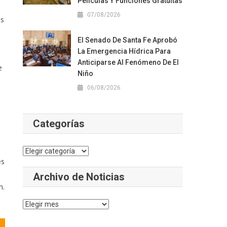
Películas Y Funciones Gratuitas
07/08/2026
os
El Senado De Santa Fe Aprobó
La Emergencia Hídrica Para
Anticiparse Al Fenómeno De El
e
Niño
06/08/2026
Categorías
Categorías
es
Archivo de Noticias
n.
Archivo
de