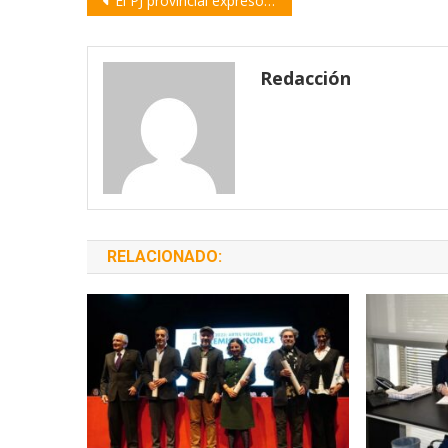
El PJ provincial expresó su rechazo al proyecto de reforma previsional presentado por Pullaro en la Legislatura
de
entradas
Redacción
RELACIONADO: