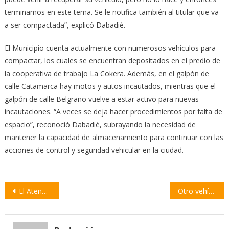
terminamos en este tema. Se le notifica también al titular que va
a ser compactada”, explicó Dabadié.
El Municipio cuenta actualmente con numerosos vehículos para
compactar, los cuales se encuentran depositados en el predio de
la cooperativa de trabajo La Cokera. Además, en el galpón de
calle Catamarca hay motos y autos incautados, mientras que el
galpón de calle Belgrano vuelve a estar activo para nuevas
incautaciones. “A veces se deja hacer procedimientos por falta de
espacio”, reconoció Dabadié, subrayando la necesidad de
mantener la capacidad de almacenamiento para continuar con las
acciones de control y seguridad vehicular en la ciudad.
Navegación
El Ateneo Arturo Jauretche asistió a 210 vecinos para inscribirse a los subsidios
Otro vehículo incendiado en Villa Constitución
de
entradas