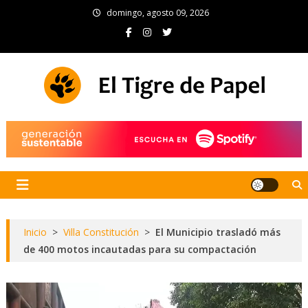
Skip
domingo, agosto 09, 2026
to
content
El Tigre de Papel
Portal de noticias
Inicio
>
Villa Constitución
>
El Municipio trasladó más
de 400 motos incautadas para su compactación