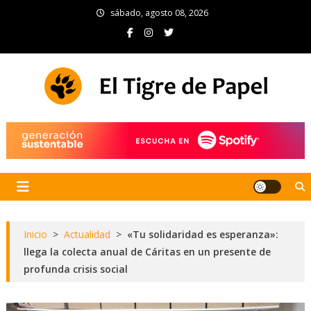
Skip
sábado, agosto 08, 2026
to
content
El Tigre de Papel
Portal de noticias
Inicio
>
Actualidad
>
«Tu solidaridad es esperanza»:
llega la colecta anual de Cáritas en un presente de
profunda crisis social