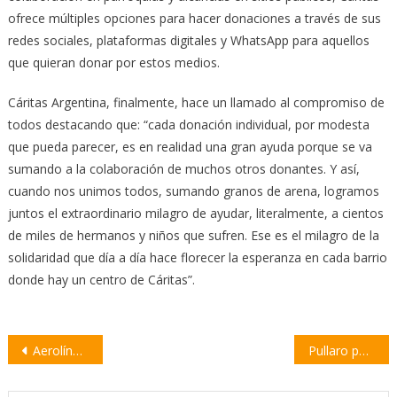
ofrece múltiples opciones para hacer donaciones a través de sus
redes sociales, plataformas digitales y WhatsApp para aquellos
que quieran donar por estos medios.
Cáritas Argentina, finalmente, hace un llamado al compromiso de
todos destacando que: “cada donación individual, por modesta
que pueda parecer, es en realidad una gran ayuda porque se va
sumando a la colaboración de muchos otros donantes. Y así,
cuando nos unimos todos, sumando granos de arena, logramos
juntos el extraordinario milagro de ayudar, literalmente, a cientos
de miles de hermanos y niños que sufren. Ese es el milagro de la
solidaridad que día a día hace florecer la esperanza en cada barrio
donde hay un centro de Cáritas”.
Navegación
Aerolíneas lanzó promos en 12 cuotas para viajar a destinos imperdibles
Pullaro participó en el lanzamiento de la nueva etapa del CEPS en Villa Constitución
de