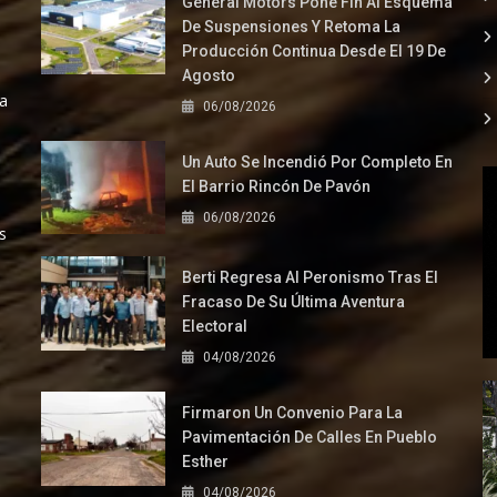
General Motors Pone Fin Al Esquema
De Suspensiones Y Retoma La
Producción Continua Desde El 19 De
Agosto
la
06/08/2026
Un Auto Se Incendió Por Completo En
El Barrio Rincón De Pavón
06/08/2026
s
Berti Regresa Al Peronismo Tras El
Fracaso De Su Última Aventura
Electoral
04/08/2026
Firmaron Un Convenio Para La
Pavimentación De Calles En Pueblo
Esther
04/08/2026