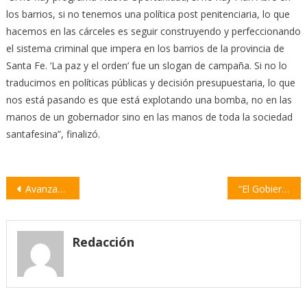
los barrios, si no tenemos una política post penitenciaria, lo que
hacemos en las cárceles es seguir construyendo y perfeccionando
el sistema criminal que impera en los barrios de la provincia de
Santa Fe. ‘La paz y el orden’ fue un slogan de campaña. Si no lo
traducimos en políticas públicas y decisión presupuestaria, lo que
nos está pasando es que está explotando una bomba, no en las
manos de un gobernador sino en las manos de toda la sociedad
santafesina”, finalizó.
Navegación
Avanzan en una nueva etapa para la aplicación efectiva de la Ley de Talles
“El Gobierno nacional sigue pensando al campo como una estancia del siglo pasado”
de
entradas
Redacción