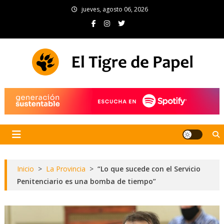
Skip
jueves, agosto 06, 2026
to
content
El Tigre de Papel
Portal de noticias
Inicio
>
La Provincia
>
“Lo que sucede con el Servicio
Penitenciario es una bomba de tiempo”