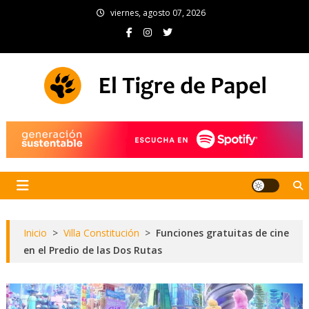
Skip
viernes, agosto 07, 2026
to
content
El Tigre de Papel
Portal de noticias
Inicio
>
Villa Constitución
>
Funciones gratuitas de cine
en el Predio de las Dos Rutas