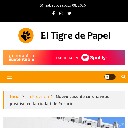
Skip
sábado, agosto 08, 2026
to
content
El Tigre de Papel
Portal de noticias
Inicio
>
La Provincia
>
Nuevo caso de coronavirus
positivo en la ciudad de Rosario