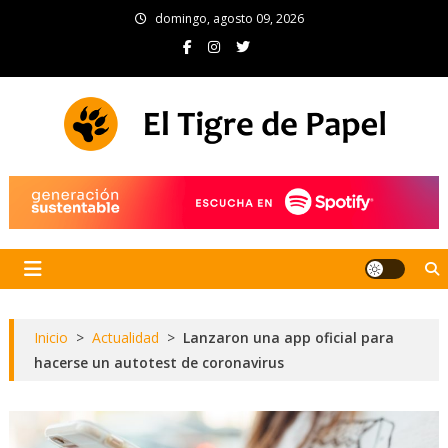
Skip
domingo, agosto 09, 2026
to
content
El Tigre de Papel
Portal de noticias
Inicio
>
Actualidad
>
Lanzaron una app oficial para
hacerse un autotest de coronavirus