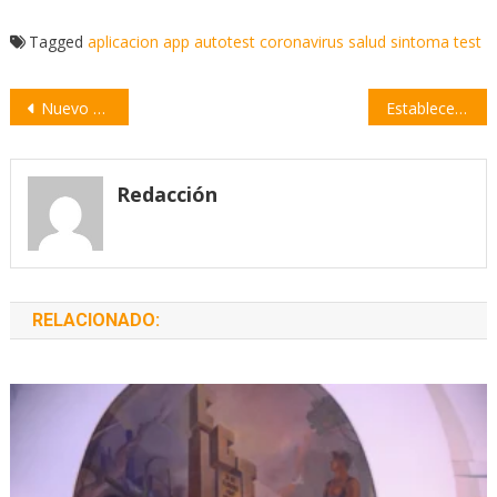
Tagged
aplicacion
app
autotest
coronavirus
salud
sintoma
test
Navegación
Nuevo caso de coronavirus positivo en la ciudad de Rosario
Establecen un permiso de circulación para trabajadores privados
de
entradas
Redacción
RELACIONADO: