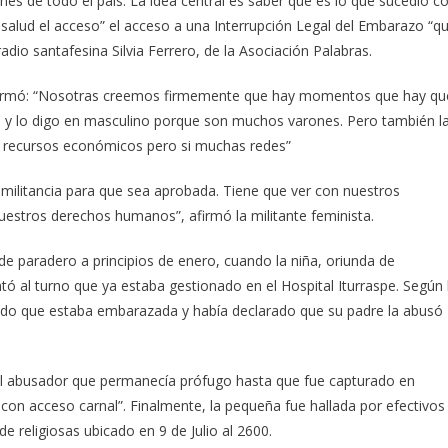
nes de todo el país. La idea central es saber qué es lo que sucedió c
 salud el acceso” el acceso a una Interrupción Legal del Embarazo “q
io santafesina Silvia Ferrero, de la Asociación Palabras.
 afirmó: “Nosotras creemos firmemente que hay momentos que hay qu
os, y lo digo en masculino porque son muchos varones. Pero también l
s recursos económicos pero si muchas redes”
 militancia para que sea aprobada. Tiene que ver con nuestros
estros derechos humanos”, afirmó la militante feminista.
de paradero a principios de enero, cuando la niña, oriunda de
tó al turno que ya estaba gestionado en el Hospital Iturraspe. Según 
atado que estaba embarazada y había declarado que su padre la abusó
al abusador que permanecía prófugo hasta que fue capturado en
con acceso carnal”. Finalmente, la pequeña fue hallada por efectivos
de religiosas ubicado en 9 de Julio al 2600.