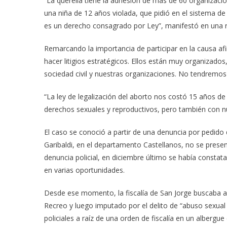
“La querella tiene la adhesión de más de 60 organizacio
una niña de 12 años violada, que pidió en el sistema de
es un derecho consagrado por Ley”, manifestó en una rad
Remarcando la importancia de participar en la causa
hacer litigios estratégicos. Ellos están muy organizad
sociedad civil y nuestras organizaciones. No tendremo
“La ley de legalización del aborto nos costó 15 años de
derechos sexuales y reproductivos, pero también con nu
El caso se conoció a partir de una denuncia por pedido 
Garibaldi, en el departamento Castellanos, no se presen
denuncia policial, en diciembre último se había const
en varias oportunidades.
Desde ese momento, la fiscalía de San Jorge buscaba 
Recreo y luego imputado por el delito de “abuso sexual 
policiales a raíz de una orden de fiscalía en un albergue 