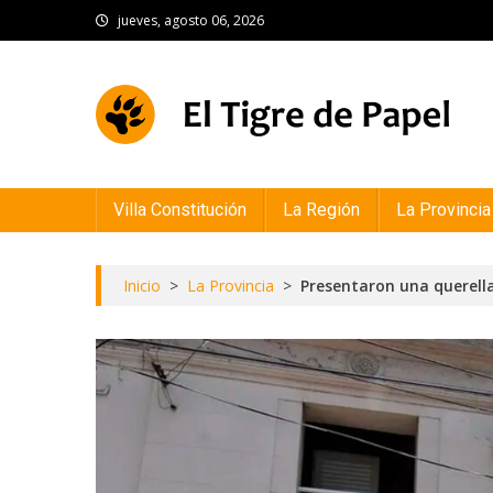
Skip
jueves, agosto 06, 2026
to
content
El Tigre de Papel
Portal de noticias
Villa Constitución
La Región
La Provincia
Inicio
>
La Provincia
>
Presentaron una querell