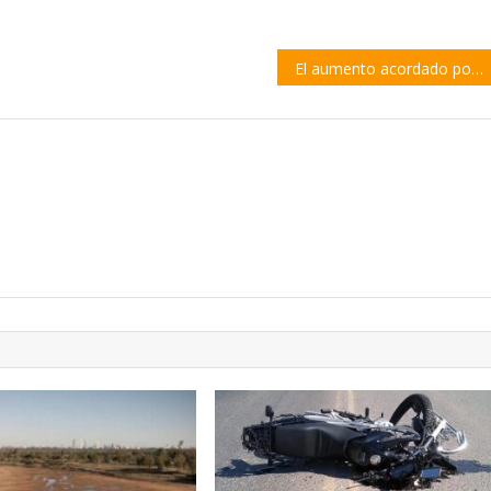
El aumento acordado por la UOM será del 18% hasta mitad de año