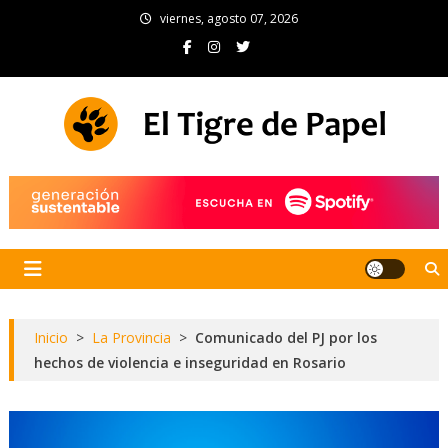
Skip
viernes, agosto 07, 2026
to
content
El Tigre de Papel
Portal de noticias
Inicio
>
La Provincia
>
Comunicado del PJ por los
hechos de violencia e inseguridad en Rosario