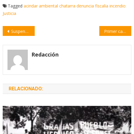
Tagged
acindar
ambiental
chatarra
denuncia
fiscalia
incendio
Justicia
Navegación
Suspenden las clases y cierran las fronteras del país
Primer caso fatal de dengue en Rosario
de
entradas
Redacción
RELACIONADO: