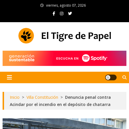
Skip
viernes, agosto 07, 2026
to
content
El Tigre de Papel
Portal de noticias
Inicio
>
Villa Constitución
>
Denuncia penal contra
Acindar por el incendio en el depósito de chatarra