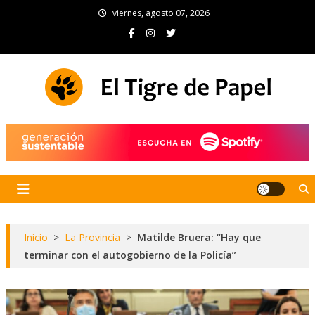
Skip
viernes, agosto 07, 2026
to
content
El Tigre de Papel
Portal de noticias
Inicio
>
La Provincia
>
Matilde Bruera: “Hay que
terminar con el autogobierno de la Policía”