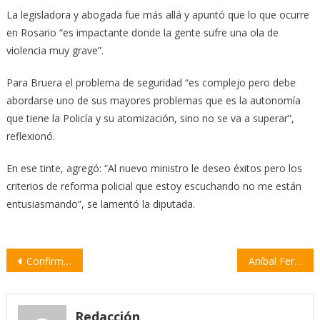
La legisladora y abogada fue más allá y apuntó que lo que ocurre
en Rosario “es impactante donde la gente sufre una ola de
violencia muy grave”.
Para Bruera el problema de seguridad “es complejo pero debe
abordarse uno de sus mayores problemas que es la autonomía
que tiene la Policía y su atomización, sino no se va a superar”,
reflexionó.
En ese tinte, agregó: “Al nuevo ministro le deseo éxitos pero los
criterios de reforma policial que estoy escuchando no me están
entusiasmando”, se lamentó la diputada.
Navegación
Confirmaron 84 casos de dengue en la provincia de Santa Fe
Aníbal Fernández: “No nos quedamos quietos con lo que sucede en Rosario”
de
entradas
Redacción