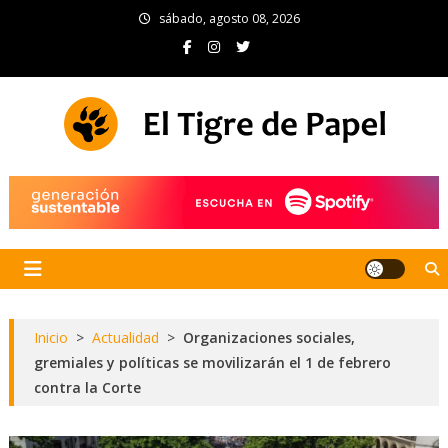
Skip
sábado, agosto 08, 2026
to
content
El Tigre de Papel
Portal de noticias
Inicio
>
Actualidad
>
Organizaciones sociales,
gremiales y políticas se movilizarán el 1 de febrero
contra la Corte