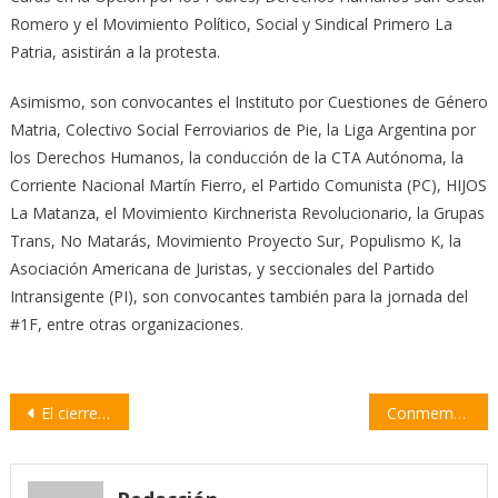
Romero y el Movimiento Político, Social y Sindical Primero La
Patria, asistirán a la protesta.
Asimismo, son convocantes el Instituto por Cuestiones de Género
Matria, Colectivo Social Ferroviarios de Pie, la Liga Argentina por
los Derechos Humanos, la conducción de la CTA Autónoma, la
Corriente Nacional Martín Fierro, el Partido Comunista (PC), HIJOS
La Matanza, el Movimiento Kirchnerista Revolucionario, la Grupas
Trans, No Matarás, Movimiento Proyecto Sur, Populismo K, la
Asociación Americana de Juristas, y seccionales del Partido
Intransigente (PI), son convocantes también para la jornada del
#1F, entre otras organizaciones.
Navegación
El cierre sin gloria de la “cumbre” de la CELAC dividida y paralizada | por Marcelo Ramal
Conmemoran el 210° Aniversario del histórico Combate de San Lorenzo
de
entradas