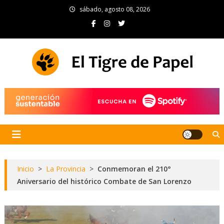
Skip
sábado, agosto 08, 2026
to
content
El Tigre de Papel
Portal de noticias
Inicio
>
La Provincia
>
Conmemoran el 210°
Aniversario del histórico Combate de San Lorenzo