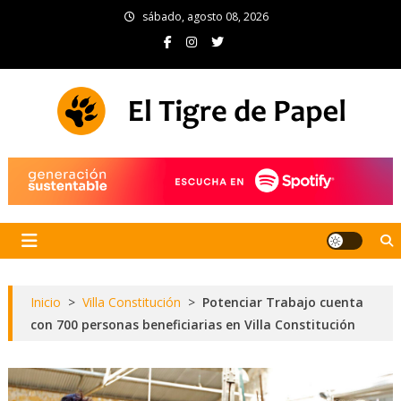
Skip
sábado, agosto 08, 2026
to
content
El Tigre de Papel
Portal de noticias
Inicio
>
Villa Constitución
>
Potenciar Trabajo cuenta
con 700 personas beneficiarias en Villa Constitución