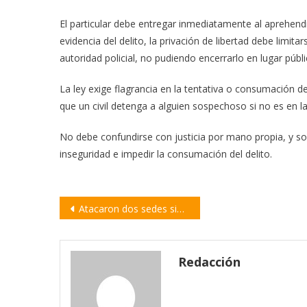
El particular debe entregar inmediatamente al aprehend
evidencia del delito, la privación de libertad debe limit
autoridad policial, no pudiendo encerrarlo en lugar públi
La ley exige flagrancia en la tentativa o consumación del
que un civil detenga a alguien sospechoso si no es en l
No debe confundirse con justicia por mano propia, y so
inseguridad e impedir la consumación del delito.
Navegación
Atacaron dos sedes sindicales en Rosario con bombas caseras tipo molotov
de
entradas
Redacción