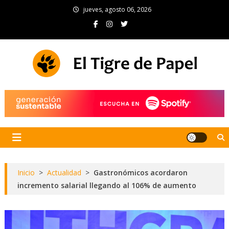
Skip
jueves, agosto 06, 2026
to
content
El Tigre de Papel
Portal de noticias
Inicio
>
Actualidad
>
Gastronómicos acordaron
incremento salarial llegando al 106% de aumento