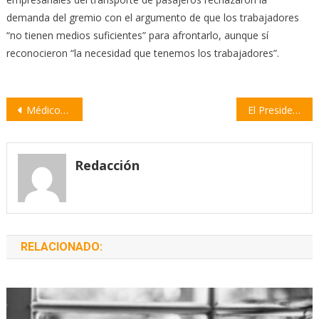
demanda del gremio con el argumento de que los trabajadores
“no tienen medios suficientes” para afrontarlo, aunque sí
reconocieron “la necesidad que tenemos los trabajadores”.
Navegación
Médicos del sistema público también harán paro de 48 horas
El Presidente afirmó que se viene “una etapa distinta” y “en unidad”
de
entradas
Redacción
RELACIONADO: