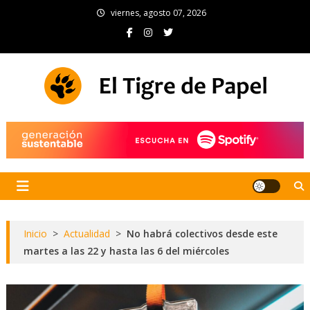
Skip
viernes, agosto 07, 2026
to
content
El Tigre de Papel
Portal de noticias
Inicio
>
Actualidad
>
No habrá colectivos desde este
martes a las 22 y hasta las 6 del miércoles