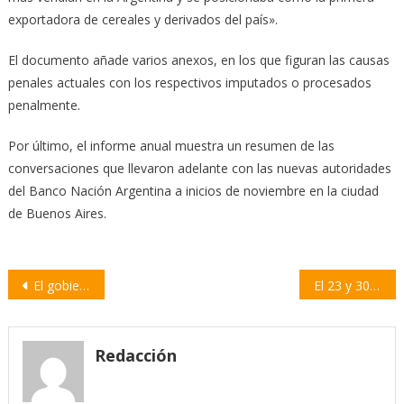
exportadora de cereales y derivados del país».
El documento añade varios anexos, en los que figuran las causas
penales actuales con los respectivos imputados o procesados
penalmente.
Por último, el informe anual muestra un resumen de las
conversaciones que llevaron adelante con las nuevas autoridades
del Banco Nación Argentina a inicios de noviembre en la ciudad
de Buenos Aires.
Navegación
El gobierno nacional prepara aumentos para el gas natural
El 23 y 30 de diciembre habrá asueto para la administración pública
de
entradas
Redacción