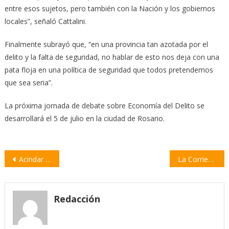
entre esos sujetos, pero también con la Nación y los gobiernos
locales”, señaló Cattalini.
Finalmente subrayó que, “en una provincia tan azotada por el
delito y la falta de seguridad, no hablar de esto nos deja con una
pata floja en una política de seguridad que todos pretendemos
que sea seria”.
La próxima jornada de debate sobre Economía del Delito se
desarrollará el 5 de julio en la ciudad de Rosario.
Navegación
Acindar se mantiene firme: «El accionar de los miembros de la UOCRA es un delito»
La Corriente de la Militancia del sur santafesino organiza un gran debate en Villa Constitución
de
entradas
Redacción