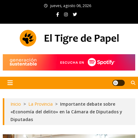
Skip
jueves, agosto 06, 2026
to
content
El Tigre de Papel
Portal de noticias
Inicio
>
La Provincia
>
Importante debate sobre
«Economía del delito» en la Cámara de Diputados y
Diputadas