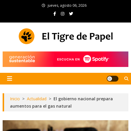
Skip
jueves, agosto 06, 2026
to
content
El Tigre de Papel
Portal de noticias
Inicio
>
Actualidad
>
El gobierno nacional prepara
aumentos para el gas natural