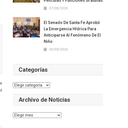
Películas Y Funciones Gratuitas
07/08/2026
El Senado De Santa Fe Aprobó
La Emergencia Hídrica Para
Anticiparse Al Fenómeno De El
Niño
06/08/2026
Categorías
de
Categorías
el
Archivo de Noticias
Archivo
de