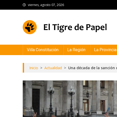
Skip
viernes, agosto 07, 2026
to
content
El Tigre de Papel
Portal de noticias
Villa Constitución
La Región
La Provincia
Inicio
>
Actualidad
>
Una década de la sanción 