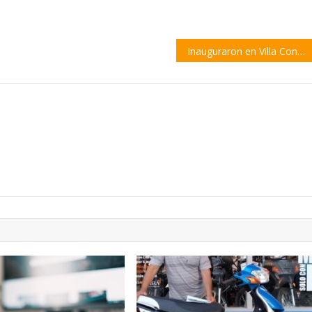
Inauguraron en Villa Constitución una muestra fotográfica sobre Raúl Alfonsín