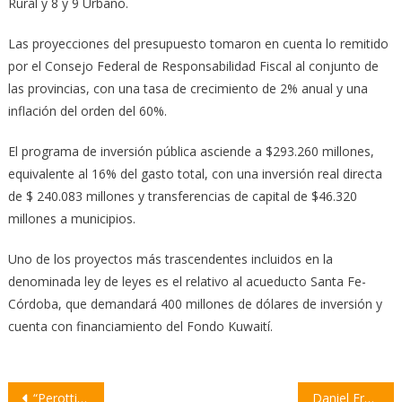
Rural y 8 y 9 Urbano.
Las proyecciones del presupuesto tomaron en cuenta lo remitido
por el Consejo Federal de Responsabilidad Fiscal al conjunto de
las provincias, con una tasa de crecimiento de 2% anual y una
inflación del orden del 60%.
El programa de inversión pública asciende a $293.260 millones,
equivalente al 16% del gasto total, con una inversión real directa
de $ 240.083 millones y transferencias de capital de $46.320
millones a municipios.
Uno de los proyectos más trascendentes incluidos en la
denominada ley de leyes es el relativo al acueducto Santa Fe-
Córdoba, que demandará 400 millones de dólares de inversión y
cuenta con financiamiento del Fondo Kuwaití.
Navegación
“Perotti debe explicar cuál es su relación con la banda delictiva que operaba en el Ministerio de Seguridad”
Daniel Erbetta fue elegido como presidente de la Corte Suprema de Santa Fe