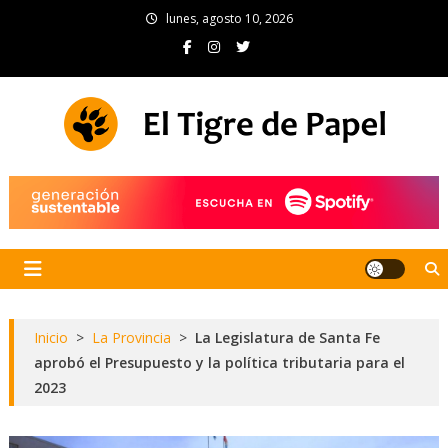
Skip
lunes, agosto 10, 2026
to
content
El Tigre de Papel
Portal de noticias
Inicio
>
La Provincia
>
La Legislatura de Santa Fe
aprobó el Presupuesto y la política tributaria para el
2023