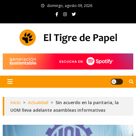
Skip
domingo, agosto 09, 2026
to
content
El Tigre de Papel
Portal de noticias
Inicio
>
Actualidad
>
Sin acuerdo en la paritaria, la
UOM lleva adelante asambleas informativas