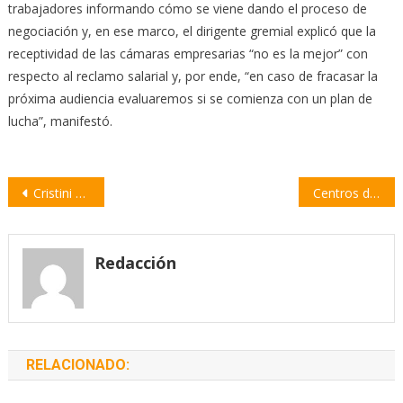
trabajadores informando cómo se viene dando el proceso de
negociación y, en ese marco, el dirigente gremial explicó que la
receptividad de las cámaras empresarias “no es la mejor” con
respecto al reclamo salarial y, por ende, “en caso de fracasar la
próxima audiencia evaluaremos si se comienza con un plan de
lucha”, manifestó.
Navegación
Cristini afirma que el Municipio tiene “una mirada conservadora sobre las finanzas públicas”
Centros de alfabetización para adultos organizan una «Intervención Patriótica»
de
entradas
Redacción
RELACIONADO: